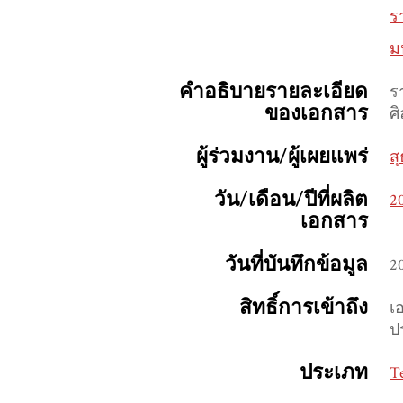
ร
ม
คำอธิบายรายละเอียด
ร
ของเอกสาร
ศ
ผู้ร่วมงาน/ผู้เผยแพร่
ส
วัน/เดือน/ปีที่ผลิต
2
เอกสาร
วันที่บันทึกข้อมูล
2
สิทธิ์การเข้าถึง
เ
ป
ประเภท
T