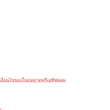
ต้เงื่อนไขของใบอนุญาตครีเอทีฟคอม
ย