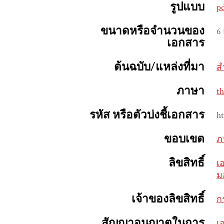
รูปแบบ
p
ขนาดหรือจำนวนของ
6
เอกสาร
ต้นฉบับ/แหล่งที่มา
ส
ภาษา
th
รหัส หรือตัวบ่งชี้เอกสาร
ht
ขอบเขต
ภ
ลิขสิทธิ์
เ
ม
เจ้าของลิขสิทธิ์
ก
สัญญาอนุญาตในการ
เ