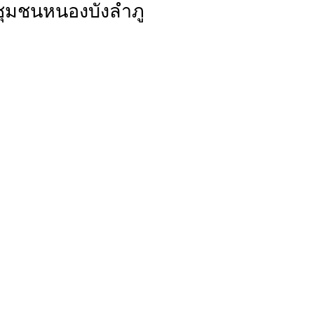
ชุมชนหนองบังลำภู