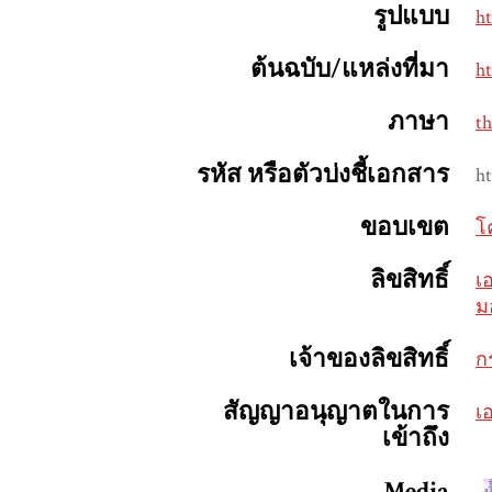
รูปแบบ
h
ต้นฉบับ/แหล่งที่มา
ht
ภาษา
th
รหัส หรือตัวบ่งชี้เอกสาร
ht
ขอบเขต
โ
ลิขสิทธิ์
เ
ม
เจ้าของลิขสิทธิ์
ก
สัญญาอนุญาตในการ
เ
เข้าถึง
Media