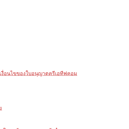
ต้เงื่อนไขของใบอนุญาตครีเอทีฟคอม
ย