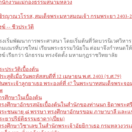
ำนักงานแม่กองธรรมสนามหลวง
ชิรญาณวโรรส, สมเด็จพระมหาสมณเจ้า กรมพระยา 2403-2
ฆ์ -- ชีวประวัติ
รงเริ่มพัฒนาการพระศาสนา โดยเริ่มต้นที่วัดบวรนิเวศวิหาร ได้
ามเณรที่บวชใหม่ เรียนพระธรรมวินัยใน ต่อมาจึงกำหนดให
งฆ์ เรียกว่า นักธรรม ทรงจัดตั้ง มหามกุฎราชวิทยาลัย
ระประวัติเบื้องต้น
ระสูติเมื่อวันพฤหัสสบดีที่ 12 เมษายน พ.ศ. 2403 (ร.ศ.79)
ป็นพระเจ้าลูกยาเธอ พระองค์ที่ 47 ในพระบาทสมเด็จพระจอม
พ
ารศึกษาในเบื้องต้น
ทรงศึกษาอักขรสมัยเบื้องต้นในสำนักของท่านนก ธิดาพระศรี
พระชนมายุ ๘ พรรษา ทรงศึกษาอักษรขอม ภาษาบาลี และแป
ระยาปริยัติธรรมธาดา(เปี่ยม)
ทรงศึกษาวิชาเลข ในสำนักพระเจ้าอัยยิกาเธอ กรมหลวงว