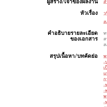
ผู้สร้าง/เจ้าของผลงาน
ส
หัวเรื่อง
ว
สง
คำอธิบายรายละเอียด
ท
ของเอกสาร
ส
ส
สรุปเนื้อหา/บทคัดย่อ
พ
-ป
เ
แ
ก
-
-
พ
-