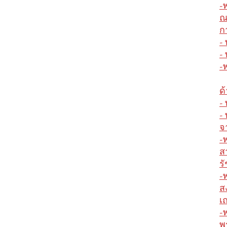
-
ณ
ก
-
-
-
ด
-
-
จ
-
ส
ร
-
ส
เ
-
พ