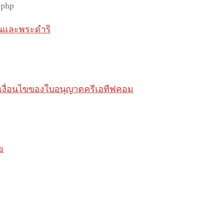
.php
นและพระดำริ
ต้เงื่อนไขของใบอนุญาตครีเอทีฟคอม
ย