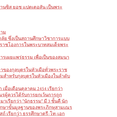
นซิส ยอช แปตเตอสัน เป็นพระ
ราม
าลัย ซึ่งเป็นสถานศึกษาวิชาการแบบ
รมราชโองการในพระบาทสมเด็จพระ
ยสารเผยแพร่ธรรม เพื่อเป็นของสมนา
าของกุลบุตรในหัวเมือทั่วพระราช
ยมสำหรับกุลบุตรในหัวเมืองในลำดับ
 เมื่อเดือนตุลาคม 2454 เรียกว่า
ณรผู้ควรได้รับการยกเว้นการถูก
รียกว่า "นักธรรม" มี 3 ชั้นคื นัก
รศึกษาขั้นมูลฐานของพระภิกษุสามเณร
ถ์ เรียกว่า ธรรศึกษาตรี-โท-เอก