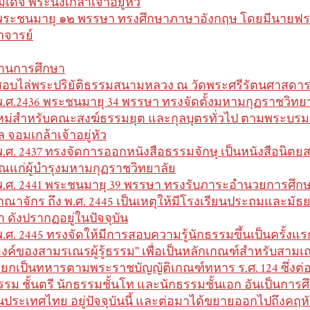
เด็จ พระนั่งเกล้าเจ้าอยู่หัว
พระชนมายุ ๑๒ พรรษา ทรงศึกษาภาษาอังกฤษ โดยมีนายฟรา
าจารย์
้านการศึกษา
สอบไล่พระปริยัติธรรมสนามหลวง ณ วัดพระศรีรัตนศาสดา
พ.ศ.2436 พระชนมายุ 34 พรรษา ทรงจัดตั้งมหามกุฏราชวิทย
หม่สำหรับคณะสงฆ์ธรรมยุต และกุลบุตรทั่วไป ตามพระบ
ล จอมเกล้าเจ้าอยู่หัว
พ.ศ. 2437 ทรงจัดการออกหนังสือธรรมจักษุ เป็นหนังสือนิต
ุณแก่ผู้บำรุงมหามกุฏราชวิทยาลัย
พ.ศ. 2441 พระชนมายุ 39 พรรษา ทรงรับภาระอำนวยการศึกษ
าณาจักร ถึง พ.ศ. 2445 เป็นเหตุให้มีโรงเรียนประถมและมัธ
า ดังปรากฏอยู่ในปัจจุบัน
พ.ศ. 2445 ทรงจัดให้มีการสอบความรู้นักธรรมขึ้นเป็นครั้งแรก
องค์ของสามรเณรผู้รู้ธรรม" เพื่อเป็นหลักเกณฑ์สำหรับสามเ
รียกเป็นทหารตามพระราชบัญญัติเกณฑ์ทหาร ร.ศ. 124 ซึ่งต่อมาเ
รรม ชั้นตรี นักธรรมชั้นโท และนักธรรมชั้นเอก อันเป็นกา
นประเทศไทย อยู่ปัจจุบันนี้ และต่อมาได้ขยายออกไปถึงคฤหัส