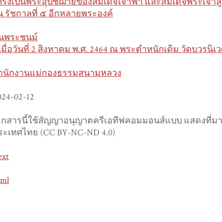
ทรงเป็นพระอุปัชฌาย์ของสมเด็จเจ้าฟ้า และสมเด็จพระเจ้าล
น รัชกาลที่ ๕ อีกหลายพระองค์
ิ้นพระชนม์
 เมื่อวันที่ 2 สิงหาคม พ.ศ. 2464 ณ พระตำหนักเดิม วัดบวรน
ำนักงานแม่กองธรรมสนามหลวง
024-02-12
อกสารนี้ใช้สัญญาอนุญาตครีเอทีฟคอมมอนส์แบบ แสดงที่มา-ไ
ระเทศไทย (CC BY-NC-ND 4.0)
ext
tml