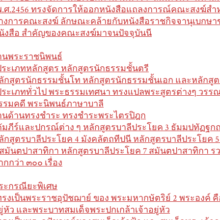
พ.ศ.2456 ทรงจัดการให้ออกหนังสือแถลงการณ์คณะสงฆ์ส
างการคณะสงฆ์ ลักษณะคล้ายกับหนังสือราชกิจจานุเบกษา
นังสือ สำคัญของคณะสงฆ์มาจนปัจจุบันนี
านพระราชนิพนธ์
ประเภทหลักสูตร หลักสูตรนักธรรมชั้นตรี
ลักสูตรนักธรรมชั้นโท หลักสูตรนักธรรมชั้นเอก และหลักสู
ประเภททั่วไป พระธรรมเทศนา ทรงแปลพระสูตรต่างๆ วรรณ
รรมคดี พระนิพนธ์ภาษาบาลี
านด้านทรงชำระ ทรงชำระพระไตรปิฎก
คัมภีร์และปกรณ์ต่าง ๆ หลักสูตรบาลีประโยค 3 ธัมมปทัฏฐก
ลักสูตรบาลีประโยค 4 มังคลัตถทีปนี หลักสูตรบาลีประโยค 5
 สมันตปาสาทิกา หลักสูตรบาลีประโยค 7 สมันตปาสาทิกา
ากกว่า ๓๐๐ เรื่อง
ระกรณียะพิเศษ
ทรงเป็นพระราชอุปัชฌาย์ ของ พระมหากษัตริย์ 2 พระองค์ ค
ยู่หัว และพระบาทสมเด็จพระปกเกล้าเจ้าอยู่หัว