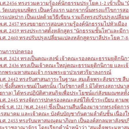
พ.ศ.2456 ทรงรวมความรู้องค์นักธรรมประโยค 1-2 เข้าเป็น
 วัดเบญจมบพิตร เป็นครั้งแรก นอกจากนั้นทรงแก้ไขการส
ารแปลปาก เป็นแปลด้วยวิธีเขียน รวมถึงทรงปรับปรุงเปลี่ย
 พ.ศ. 2457 ทรงขยายการสอบความรู้องค์นักธรรมไปหัวเมือง
 พ.ศ. 2459 ทรงประกาศตั้งหลักสูตร "นักธรรมชั้นโท"และมีการ
พ.ศ. 2460 ทรงปรับปรุงเปลี่ยนแปลงหลักสูตรบาลีประโยค 7-8
้านการปกครอง
 พ.ศ. 2424 ทรงเป็นคณะสงฆ์ เจ้าคณะรองคณะธรรมยุติกนิก
 พ.ศ. 2436 ทรงเป็นเจ้าคณะใหญ่คณะธรรมยุติกนิกาย และเจ้
ากพระมหาสมณเจ้า กรมพระยาปวเรศวริยาลงกรณ์
พ.ศ. 2442 ทรงรับศาสนภาระในฐานะ สมเด็จพระสังฆราช สืบต
า) ซึ่งสิ้นพระชนม์ในศกนั้น (ในรัชกาลที่ 5 มิได้ทรงสถาปน
ัชกาล) ได้ทรงปฏิบัติศาสนกิจเพื่อประโยชน์แก่สังฆมณฑลทั้ง
พ.ศ. 2445 ทรงจัดการปกครองคณะสงฆ์ให้เข้าระเบียบ ตา
งฆ์ ร.ศ. 121 (พ.ศ. 2444) ซึ่งเป็นงานสืบเนื่องมาจากทรงจัดก
ถรสมาคม และเจ้าคณะ บังคับบัญชากันตามลำดับชั้น เนื่
พ.ศ. 2453 ทรงรับมหาสมณุตมาภิเษก เป็นองค์สกลมหาสังฆ
ระราชอาณาจักร โดยเรียกคำนำหน้าว่า "สมเด็จพระมหาสม