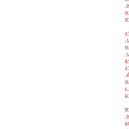
-
ท
ห
ง
-
ห
-
ธ
ง
-
ห
6
ม
พ
-
อ