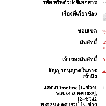
รหัส หรือตัวบ่งชี้เอกสาร
h
เรื่องที่เกี่ยวข้อง
ขอบเขต
บ
ลิขสิทธิ์
เ
ม
เจ้าของลิขสิทธิ์
ก
สัญญาอนุญาตในการ
เ
เข้าถึง
แสดงTimeline [1=ช่วง1
1
พ.ศ.2432:คศ.1889],
[2=ช่วง2
พ.ศ.2514:คศ.1971],[3=ช่วง