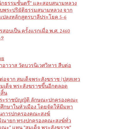
 "นักธรรมชั้นตรี" และสอบสนามหลวง
อบพระปริยัติธรรมสนามหลวง จาก
นแปลงหลักสูตรบาลีประโยค 5-6
สอบเป็น ครั้งแรกเมื่อ พ.ศ. 2460
-9
าย
าอาวาส วัดบวรนิเวศวิหาร สืบต่อ
่อจาก สมเด็จพระสังฆราช (ปุสฺสเทว
าสมเด็จ พระสังฆราชขึ้นอีกตลอด
สิ้น
มพระราชบัญญัติ ลักษณะปกครองคณะ
ารศึกษาในหัวเมือง โดยจัดให้มีมหา
องในการปกครองคณะสงฆ์
ปริณายก ทรงปกครองคณะสงฆ์ทั่ว
ณะ" แทน "สมเด็จ พระสังฆราช"