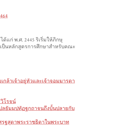
464
แก่ พ.ศ. 2445 ริเริ่มให้ภิกษุ
้เป็นหลักสูตรการศึกษาสำหรับคณะ
เกล้าเจ้าอยู่หัวและเจ้าจอมมารดา
วิโรจน์
ลธัมมปทัฏฐกถาจนถึงบั้นปลายกับ
รเสรฐสุดาพระราชธิดาในพระบาท