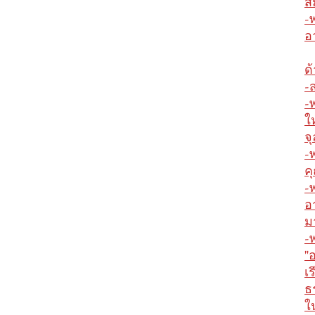
สม
-
อ
ด
-
-
ใ
จุ
-
ค
-
อ
ม
-
"
เ
ธ
ใ