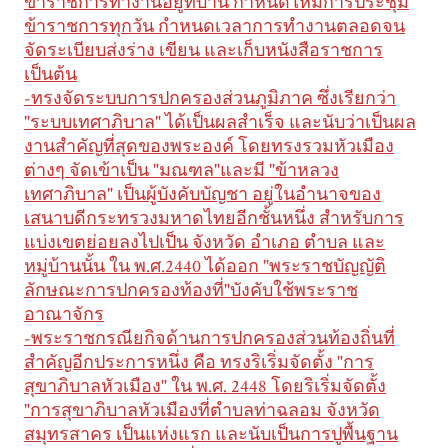
ข้าราชการทำงานอยู่ที่บ้าน กำหนดให้มีการประชุม
ข้าราชการทุกวัน กำหนดเวลาการทำงานตลอดจน
จัดระเบียบส่งร่าง เขียน และเก็บหนังสือราชการ
เป็นต้น
-ทรงจัดระบบการปกครองส่วนภูมิภาค ซึ่งเรียกว่า
"ระบบเทศาภิบาล" ได้เป็นผลสำเร็จ และนับว่าเป็นผล
งานสำคัญที่สุดของพระองค์ โดยทรงรวมหัวเมือง
ต่างๆ จัดเข้าเป็น "มณฑล"และมี "ข้าหลวง
เทศาภิบาล" เป็นผู้บังคับบัญชา อยู่ในอำนาจของ
เสนาบดีกระทรวงมหาดไทยอีกชั้นหนึ่ง สำหรับการ
แบ่งเขตย่อยลงไปเป็น จังหวัด อำเภอ ตำบล และ
หมู่บ้านนั้น ใน พ.ศ.2440 ได้ออก "พระราชบัญญัติ
ลักษณะการปกครองท้องที่"บังคับใช้พระราช
อาณาจักร
-พระราชกรณียกิจด้านการปกครองส่วนท้องถิ่นที่
สำคัญอีกประการหนึ่ง คือ ทรงริเริ่มจัดตั้ง "การ
สุขาภิบาลหัวเมือง" ใน พ.ศ. 2448 โดยริเริ่มจัดตั้ง
"การสุขาภิบาลหัวเมืองที่ตำบลท่าฉลอม จังหวัด
สมุทรสาคร เป็นแห่งแรก และนับเป็นการปูพื้นฐาน