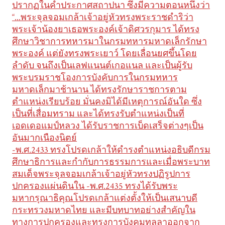
ปรากฏในคำประกาศสถาปนา ซึ่งมีความตอนหนึ่งว่า
“...พระจุลจอมเกล้าเจ้าอยู่หัวทรงพระราชดำริว่า
พระเจ้าน้องยาเธอพระองค์เจ้าดิศวรกุมาร ได้ทรง
ศึกษาวิชาการทหารมาในกรมทหารมหาดเล็กรักษา
พระองค์ แต่ยังทรงพระเยาว์ โดยเลื่อนยศขึ้นโดย
ลำดับ จนถึงเป็นเลฟแนนต์เกอแนล และเป็นผู้รับ
พระบรมราชโองการบังคับการในกรมทหาร
มหาดเล็กมาช้านาน ได้ทรงรักษาราชการตาม
ตำแหน่งเรียบร้อย มั่นคงมิได้มีเหตุการณ์อันใด ซึ่ง
เป็นที่เสื่อมทราม และได้ทรงรับตำแหน่งเป็นที่
เอดเดอแมป์หลวง ได้รับราชการเบ็ดเสร็จต่างๆเป็น
อันมากเนืองนิตย์
-พ.ศ.2433 ทรงโปรดเกล้าให้ดำรงตำแหน่งอธิบดีกรม
ศึกษาธิการและกำกับการธรรมการและเมื่อพระบาท
สมเด็จพระจุลจอมเกล้าเจ้าอยู่หัวทรงปฏิรูปการ
ปกครองแผ่นดินใน -พ.ศ.2435 ทรงได้รับพระ
มหากรุณาธิคุณโปรดเกล้าแต่งตั้งให้เป็นเสนาบดี
กระทรวงมหาดไทย และมีบทบาทอย่างสำคัญใน
ทางการปกครองและทรงการบังคมทูลลาออกจาก