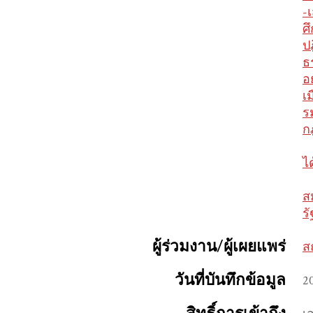
-
ศ
ป
ธ
อ
เ
ร
ก
ไ
ส
ร
ผู้ร่วมงาน/ผู้เผยแพร่
ส
วันที่บันทึกข้อมูล
2