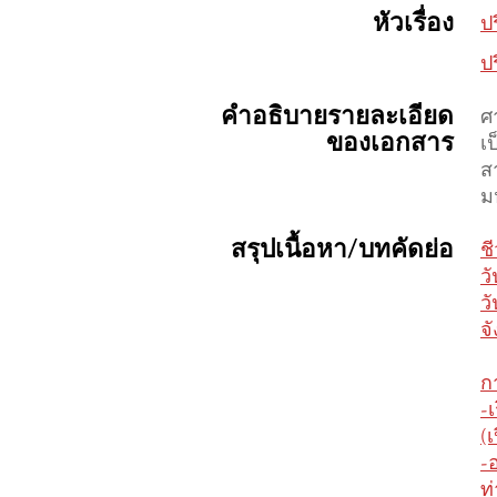
หัวเรื่อง
ป
ป
คำอธิบายรายละเอียด
ศ
ของเอกสาร
เ
ส
ม
สรุปเนื้อหา/บทคัดย่อ
ช
ว
ว
จ
ก
-
(เ
-
ท่