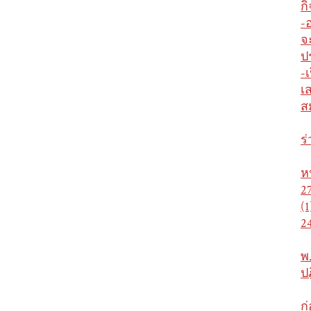
ก
-
จ
ป
-
เ
ส
ร
ห
2
(
2
พ
ป
ก