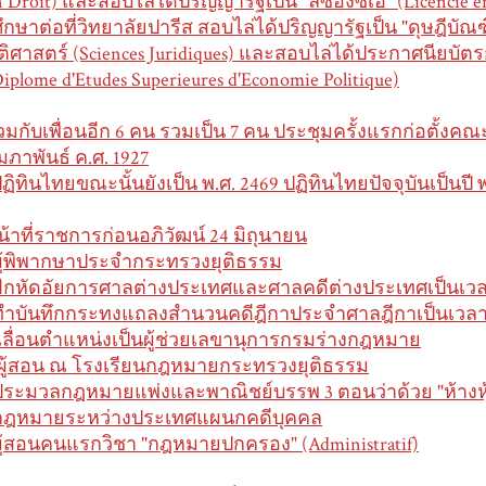
n Droit) และสอบไล่ได้ปริญญารัฐเป็น "ลิซองซิเอ" (Licencie e
ศึกษาต่อที่วิทยาลัยปารีส สอบไล่ได้ปริญญารัฐเป็น "ดุษฎีบัณ
ิติศาสตร์ (Sciences Juridiques) และสอบไล่ได้ประกาศนียบั
Diplome d'Etudes Superieures d'Economie Politique)
่วมกับเพื่อนอีก 6 คน รวมเป็น 7 คน ประชุมครั้งแรกก่อตั้งคณ
ุมภาพันธ์ ค.ศ. 1927
ปฏิทินไทยขณะนั้นยังเป็น พ.ศ. 2469 ปฏิทินไทยปัจจุบันเป็นปี พ
น้าที่ราชการก่อนอภิวัฒน์ 24 มิถุนายน
ผู้พิพากษาประจำกระทรวงยุติธรรม
ฝึกหัดอัยการศาลต่างประเทศและศาลคดีต่างประเทศเป็นเวล
ทำบันทึกกระทงแถลงสำนวนคดีฎีกาประจำศาลฎีกาเป็นเวลา 
 เลื่อนตำแหน่งเป็นผู้ช่วยเลขานุการกรมร่างกฎหมาย
 ผู้สอน ณ โรงเรียนกฎหมายกระทรวงยุติธรรม
ประมวลกฎหมายแพ่งและพาณิชย์บรรพ 3 ตอนว่าด้วย "ห้างหุ้
กฎหมายระหว่างประเทศแผนกคดีบุคคล
ผู้สอนคนแรกวิชา "กฎหมายปกครอง" (Administratif)