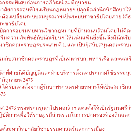
ิจกรรมพิเศษก่อนการอภิวัฒน์ 24 มิถุนายน
อาศัยการสอนที่โรงเรียนกฎหมายฯ ปลุกจิตสำนึกนักศึกษาให้ส
ะต้องเปลี่ยนระบบสมบูรณาฯ เป็นระบบราชาธิปไตยภายใต
ระชาธิปไตย
เปิดการอบรมทบทวนวิชากฎหมายที่บ้านถนนสีลมโดยไม่คิดค่
สริมความสัมพันธ์กับนักเรียนฯ ให้แน่นแฟ้นยิ่งขึ้น จึงมีนั
มาชิกคณะราษฎรประเภท ดี 1. และเป็นผู้สนับสนุนคณะราษฎรป
่วมกับสมาชิกคณะราษฎรที่เป็นทหารบก, ทหารเรือ และพลเรื
น้าที่ฝ่ายนิติบัญญัติและฝ่ายบริหารตั้งแต่ประกาศใช้ธรร
7 มิถุนายน 2475
1) ได้รับแต่งตั้งจากผู้รักษาพระนครฝ่ายทหารให้เป็นสมาชิก
475
.ศ. 2476 ทรงพระกรุณาโปรดเกล้าฯ แต่งตั้งให้เป็นรัฐมนตร
ฎิบัติการเพื่อให้ราษฎรมีส่วนร่วมในการปกครองท้องถิ่นและท
่อตั้งมหาวิทยาลัยวิชาธรรมศาสตร์และการเมือง