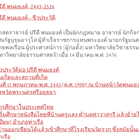
รีดี พนมยงค์, 2443-2526
รีดี พนมยงค์--ชีวประวัติ
าสตราจารย์ ปรีดี พนมยงค์ เป็นนักกฎหมาย อาจารย์ นักกิจ
ป็นรัฐบุรุษอาวุโส ผู้สำเร็จราชการแทนพระองค์ นายกรัฐมน
ายพลเรือน ผู้ประศาสน์การ (ผู้ก่อตั้ง) มหาวิทยาลัยวิชาธรร
หาวิทยาลัยธรรมศาสตร์) เมื่อ 14 มีนาคม พ.ศ. 2476
ีวประวัติย่อ ปรีดี พนมยงค์
ันเกิดและสถานที่เกิด
ันที่ 11 พฤษภาคม พ.ศ. 2443 (ค.ศ. 1900) ณ บ้านหน้าวัดพนมย
ังหวัดพระนครศรีอยุธยา
ารศึกษาในประเทศไทย
เริ่มศึกษาหนังสือไทยที่บ้านครูแสง ตำบลท่าวาสุกรี แล้วย้า
ปี่ยม) อำเภอท่าเรือ
อ่านออกเขียนได้แล้วเข้าศึกษาที่โรงเรียนวัดรวก ซึ่งสมัยน
าเรือ