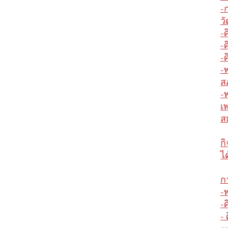
-
ว
-
-
-
-
ส
-
เ
ส
ก
ไ
ก
-
-
-