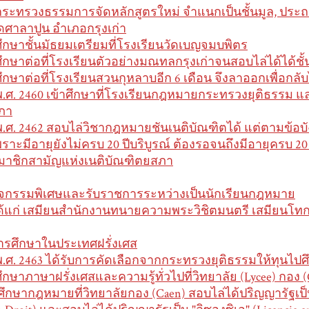
กระทรวงธรรมการจัดหลักสูตรใหม่ จำแนกเป็นชั้นมูล, ประถม,
ัดศาลาปูน อำเภอกรุงเก่า
ศึกษาชั้นมัธยมเตรียมที่โรงเรียนวัดเบญจมบพิตร
ศึกษาต่อที่โรงเรียนตัวอย่างมณทลกรุงเก่าจนสอบไล่ได้ได้ชั้
ศึกษาต่อที่โรงเรียนสวนกุหลาบอีก 6 เดือน จึงลาออกเพื่อกล
พ.ศ. 2460 เข้าศึกษาที่โรงเรียนกฎหมายกระทรวงยุติธรรม แล
ภา
พ.ศ. 2462 สอบไล่วิชากฎหมายชันเนติบัณฑิตได้ แต่ตามข้อบังค
พราะมีอายุยังไม่ครบ 20 ปีบริบูรณ์ ต้องรอจนถึงมีอายุครบ 20 ป
มาชิกสามัญแห่งเนติบัณฑิตยสภา
ิจกรรมพิเศษและรับราชการระหว่างเป็นนักเรียนกฎหมาย
ด้แก่ เสมียนสำนักงานทนายความพระวิชิตมนตรี เสมียนโ
ารศึกษาในประเทศฝรั่งเศส
พ.ศ. 2463 ได้รับการคัดเลือกจากกระทรวงยุติธรรมให้ทุนไ
ศึกษาภาษาฝรั่งเศสและความรู้ทั่วไปที่วิทยาลัย (Lycee) กอง 
 ศึกษากฎหมายที่วิทยาลัยกอง (Caen) สอบไล่ได้ปริญญารัฐเป็