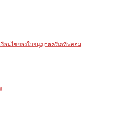
ต้เงื่อนไขของใบอนุญาตครีเอทีฟคอม
ย