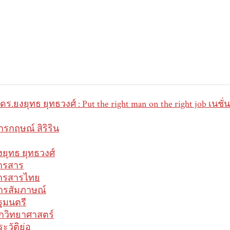
ดร.ยงยุทธ ยุทธวงศ์ : Put the right man on the right job เนชั่
ักรกฤษณ์ สิริริน
งยุทธ ยุทธวงศ์
ารสาร
ารสารไทย
ารสัมภาษณ์
ัฐมนตรี
ักวิทยาศาสตร์
ะวัติย่อ