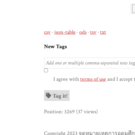
csv
json-table
ods
tsv
txt
New Tags
I agree with
terms of use
and I accept 
Tag it!
Position:
3269
(
37
views)
Copyright 2023 จดหมายเหตุการอุดมศึกษ