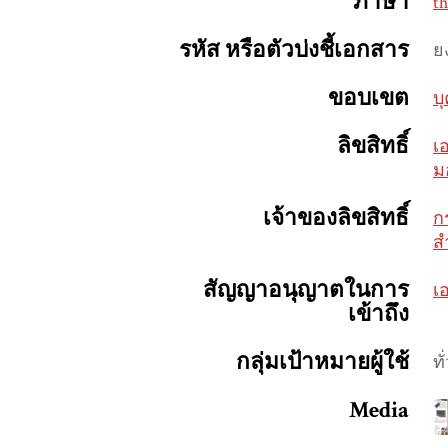
ภาษา
th
รหัส หรือตัวบ่งชี้เอกสาร
ย
ขอบเขต
บ
ลิขสิทธิ์
เ
ม
เจ้าของลิขสิทธิ์
ก
ส
สัญญาอนุญาตในการ
เ
เข้าถึง
กลุ่มเป้าหมายผู้ใช้
ทั
Media