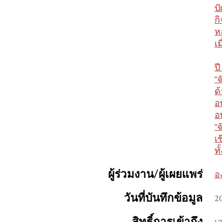
ป
ก
ห
เม
ป
“
ด
อ
อ
“
เ
ท
ผู้ร่วมงาน/ผู้เผยแพร่
อ
วันที่บันทึกข้อมูล
2