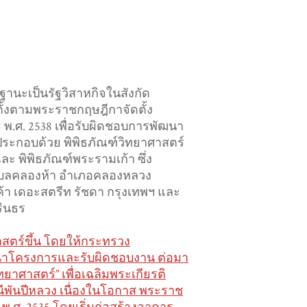
ฐานะเป็นรัฐวิสาหกิจในสังกัด
ั้งตามพระราชกฤษฎีกาจัดตั้ง
ม พ.ศ. 2538 เพื่อรับผิดชอบการพัฒนา
ประกอบด้วย พิพิธภัณฑ์วิทยาศาสตร์
ะ พิพิธภัณฑ์พระรามเก้า ซึ่ง
 ตำบลคลองห้า อำเภอคลองหลวง
รค้า เดอะสตรีท รัชดา กรุงเทพฯ และ
รินธร
าศาสตร์ขึ้น โดยให้กระทรวง
ฒนาโครงการและรับผิดชอบงาน ต่อมา
ิทยาศาสตร์” เพื่อเฉลิมพระเกียรติ
นีพันปีหลวง เนื่องในโอกาส พระราช