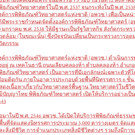
ิธีมหามงคลเฉลิมพระชนมพรรษา 5 รอบ ในวันที่ 12 สิงหาคม 
ิพิธภัณฑ์วิทยาศาสตร์ในปี พ.ศ. 2537 จนกระทั่งในปี พ.ศ. 253
งค์การพิพิธภัณฑ์วิทยาศาสตร์แห่งชาติ (อพวช.) เพื่อเป็นห
ด้มีพระราชกำหนดจัดตั้งองค์การพิพิธภัณฑ์วิทยาศาสตร์ 
0 มกราคม พ.ศ. 2538 ให้มีฐานะเป็นรัฐวิสาหกิจ สังกัดกระทร
วดล้อม (ในขณะนั้น) ซึ่งปัจจุบันเปลี่ยนเป็นกระทรวงการอุด
วัตกรรม
งค์การพิพิธภัณฑ์วิทยาศาสตร์แห่งชาติ (อพวช.) ดำเนินการพั
ั้งอยู่ ณ เทคโนธานี ถนนเลียบคลองห้า ตำบลคลองห้า อำเภ
ิพิธภัณฑ์วิทยาศาสตร์ เป็นอาคารที่มีเอกลักษณ์เฉพาะตัวที่โ
ชื่อมติดกัน ภายในอาคารประกอบด้วยพื้นที่นิทรรศการ 6 ชั้น 
สดงเนื้อหาเกี่ยวกับวิทยาศาสตร์พื้นฐาน วิทยาศาสตร์ในชี
ูมิปัญญาไทย พิพิธภัณฑ์วิทยาศาสตร์ เปิดให้บริการอย่างเป็นท
543
่อมาในปี พ.ศ. 2546 อพวช. ได้เปิดให้บริการพิพิธภัณฑ์ธรรมชาต
ีพื้นที่จัดแสดงนิทรรศการประมาณ 3,000 ตารางเมตร จัดแสด
ละสิ่งมีชีวิต การจำแนกประเภทสิ่งมีชีวิตต่างๆ รวมถึงมีกา