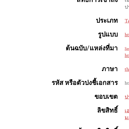
สิทธิ์การเข้าถึง
เ
ป
ประเภท
T
รูปแบบ
h
ต้นฉบับ/แหล่งที่มา
Se
h
ภาษา
th
รหัส หรือตัวบ่งชี้เอกสาร
h
ขอบเขต
ป
ลิขสิทธิ์
เ
ม