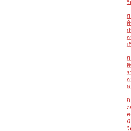
ว
ปี
พ
ป
ก
เ
ป
พ
ร
ก
ห
ป
อ
พ
น
ว