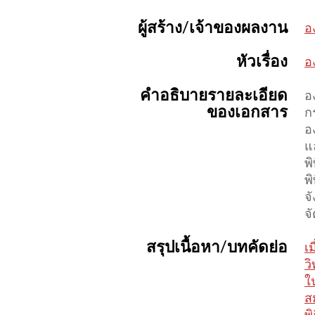
ผู้สร้าง/เจ้าของผลงาน
อ
หัวเรื่อง
อ
คำอธิบายรายละเอียด
อ
ของเอกสาร
ก
อ
แ
พ
พ
จ
จ
สรุปเนื้อหา/บทคัดย่อ
เ
ว
ใ
ส