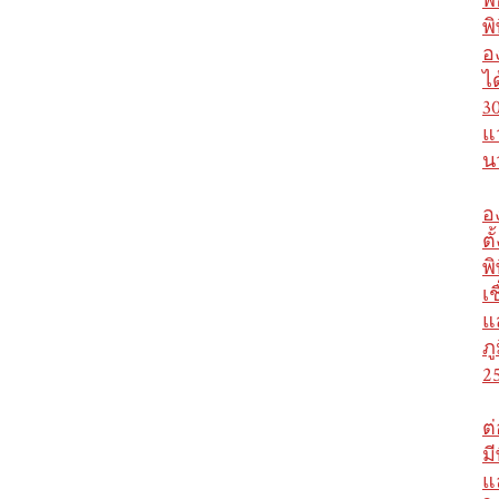
พ
พ
อ
ไ
3
แ
น
อ
ต
พ
เ
แ
ภ
2
ต
ม
แ