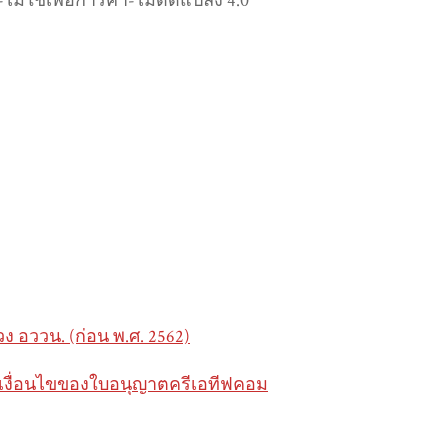
่ใช้เพื่อการค้า-ไม่ดัดแปลง 4.0
 อววน. (ก่อน พ.ศ. 2562)
ต้เงื่อนไขของใบอนุญาตครีเอทีฟคอม