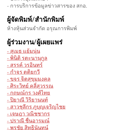
- การบริการข้อมูลข่าวสารของ สกอ.
ผู้จัดพิมพ์/สำนักพิมพ์
ห้างหุ้นส่วนจำกัด อรุณการพิมพ์
ผู้ร่วมงาน/ผู้เผยแพร่
- สุเมธ แย้มนุ่น
- พินิติ รตะนานุกูล
- สรรค์ วรอินทร์
- กำจร ตติยกวี
- ขจร จิตสุขุมมงคล
- ศิระวิทย์ คลี่สุวรรณ
- กฤษณ์กร วงศ์ไทย
- ปิยาณี วิริยานนท์
- สาวชุลีกร ภูบุญเจริญไชย
- เจษฎา วณิชชากร
- ปราณี ชื่นอารมณ์
- พรชัย สิทธินันทน์